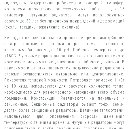
гидроудары. Выдерживает рабочее давление до 9 атмосфер,
во время проведения опрессовочных работ – до 15
атмосфер. Чугунные радиаторы могут использоваться
сроком до 30 лет без признаков повреждений и деформаций
(сколы, трещины, ржавление, окалина).
Не поддаются окислительным процессам при взаимодействии
с агрессивными веществами и реагентами с кислотно-
щелочным балансом до 10 pH. Рабочая температура: до
+150С. Чугунные радиаторы различаются по: типу теплового
носителя и максимально допустимого рабочего давления. В
зависимости от этих параметров подключение радиатора в
систему осуществляется автономно или централизовано.
Показателя тепловой мощности. Потребляет примерно 1 кВт
на 10 кв.м. используется для расчетов количества тепла,
необходимого для равномерного нагревания всего объема
помещения. Конструкции. Различаются на панельные и
секционные. Секционные радиаторы бывают трех-, семи-,
десяти более секционные радиаторы. Величине теплоотдачи.
Используется для определения скорости изменения
температуры с течением времени. Чугунные радиаторы могут
присоединяться к трубе различными способами: Нижний.